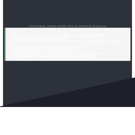
Gondolatok, melyek mentén élem az életem és dolgozom
“Ne félj a kudarctól. Ez az egyetlen út vezet a sikerhez.”
LeBron James - kosárlabdázó
„Nem a legerősebb marad életben, nem is a legokosabb, hanem
az, aki a legfogékonyabb a változásokra.”
Charles Darwin - Természettudós
“If you don’t listen to your customer, someone else will.”
Sam Walton - Wal-Mart Stores Inc. alapítója
Kezdőlap
Szolgáltatások
Portfólió
bIQg
Árajánlat
Elérhetőségek