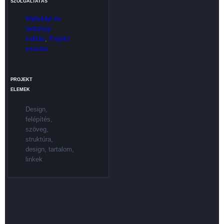
SZOLGÁLTATÁS
Weboldal és
webshop
indítás
,
Projekt
vezetés
PROJEKT
ELEMEK
Design,
felépítés,
szöveg,
struktúra,
design, tartalom,
linkek