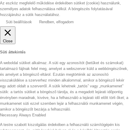
Az eszköz megfelelő működése érdekében sütiket (cookie) használunk,
személyes adatok felhasználása nélkül. A böngészés folytatásával
hozzájárulsz a sütik használatához.
Süti beállítások
Rendben, elfogadom
Close
Süti áttekintés
A weboldal sütiket alkalmaz. A süti egy azonosítót (betűket és számokat)
tartalmazó fájlnak felel meg, amelyet a webszerver küld a webböngészőnek,
és amelyet a böngésző eltárol. Ezután megtörténik az azonosító
visszaküldése a szerverhez minden alkalommal, amikor a böngésző lekér
egy adott oldalt a szerverről. A sütik lehetnek „tartós” vagy „munkamenet”
sütik: a tartós sütiket a böngésző tárolja, és a megadott lejárati időpontig
érvényben maradnak, kivéve, ha a felhasználó a lejárati idő előtt törli őket; a
munkamenet süti ezzel szemben lejár a felhasználói munkamenet végén,
amikor a böngészőt bezárja a felhasználó.
Necessary
Always Enabled
A testre szabott kiszolgálás érdekében a felhasználó számítógépén kis