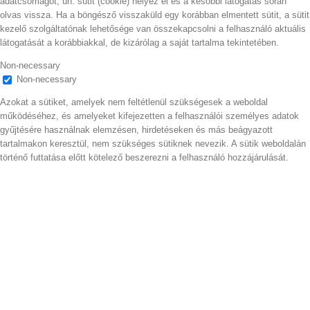
adatcsomagot, ún. sütit (cookie) helyez el és a későbbi látogatás során
olvas vissza. Ha a böngésző visszaküld egy korábban elmentett sütit, a sütit
kezelő szolgáltatónak lehetősége van összekapcsolni a felhasználó aktuális
látogatását a korábbiakkal, de kizárólag a saját tartalma tekintetében.
Non-necessary
Non-necessary
Azokat a sütiket, amelyek nem feltétlenül szükségesek a weboldal
működéséhez, és amelyeket kifejezetten a felhasználói személyes adatok
gyűjtésére használnak elemzésen, hirdetéseken és más beágyazott
tartalmakon keresztül, nem szükséges sütiknek nevezik. A sütik weboldalán
történő futtatása előtt kötelező beszerezni a felhasználó hozzájárulását.