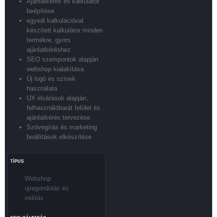
Ajánlatkérés és kalkulátor
beépítése
egyedi kalkulációval
készített kalkulátor minden
termékre, gyors
ajánlatkéréshez
SEO szempontok alapján
webshop kialakítása
Új logó és színek
használata
UX elvárások alapján,
felhasználóbarát felület és
ajánlatkérés tervezése
Szövegírás és marketing
beállítások elkészítése
TÍPUS
Webshop
újragondolás és
indítás